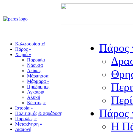
Καλωσορίσατε!
Πάρος γ
Πάρος »
Χωριά »
Δρασ
Παροικία
Νάουσα
Θρησ
Λεύκες
Μάρπησσα
Μάρμαρα »
Περι
Πρόδρομος
Αγκαιριά
Περί
Αλυκή
Κώστος »
Ιστορία »
Πάρος γ
Πολιτισμός & παράδοση
Παραλίες »
Η Πά
Μετακίνηση »
Διαμονή