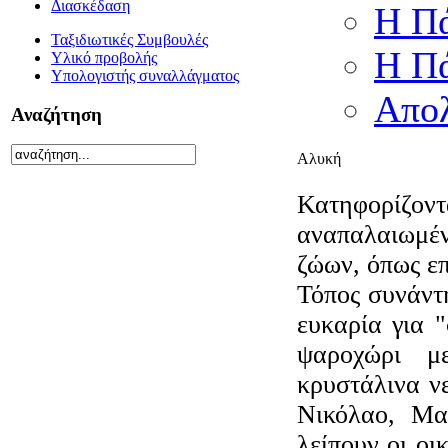
Διασκέδαση
Η Πά
Ταξιδιωτικές Συμβουλές
Η Πά
Υλικό προβολής
Υπολογιστής συναλλάγματος
Απολ
Αναζήτηση
Αλυκή
Κατηφορίζ
αναπαλαιωμέν
ζώων, όπως επ
Τόπος συνάντ
ευκαρία για "
ψαροχώρι μ
κρυστάλινα ν
Νικόλαο, Μα
λείπουν οι οι