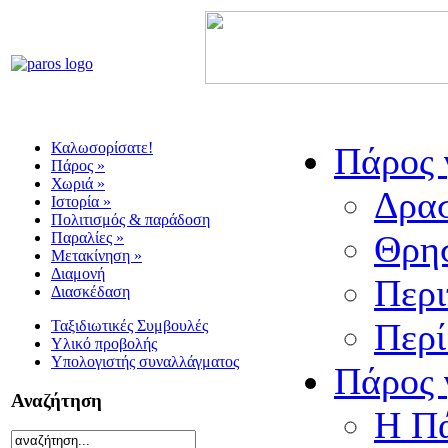
Καλωσορίσατε!
Πάρος γ
Πάρος »
Χωριά »
Δρασ
Ιστορία »
Πολιτισμός & παράδοση
Θρησ
Παραλίες »
Μετακίνηση »
Διαμονή
Περι
Διασκέδαση
Περί
Ταξιδιωτικές Συμβουλές
Υλικό προβολής
Υπολογιστής συναλλάγματος
Πάρος γ
Αναζήτηση
Η Πά