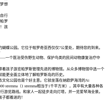
梦想
自行
帕罗
！孩
的蝴蝶公园。它位于帕罗奇亚西仅仅7公里处，期待您的到来。
r
oni”——一个医治受伤野生动物、保护鸟类的民间动物康复治疗中
带着孩子游览帕罗斯管理先进的博物馆。从众多博物馆中选一个
就能更全面立体地了解帕罗斯岛的历史。
态文化公园也是个好主意。它就坐落在纳欧萨海湾的Ai
00 stremma（1 stremma相当于1千平方米），其中有大量各种各
步行游览路线。和家人一起徒步走向灯塔，并一览爱琴海全景。
孩子都着迷的！