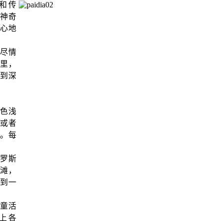
和传
神奇
心地
尽情
里，
到深
色浅
或者
。每
罗斯
滩，
到一
童活
上各