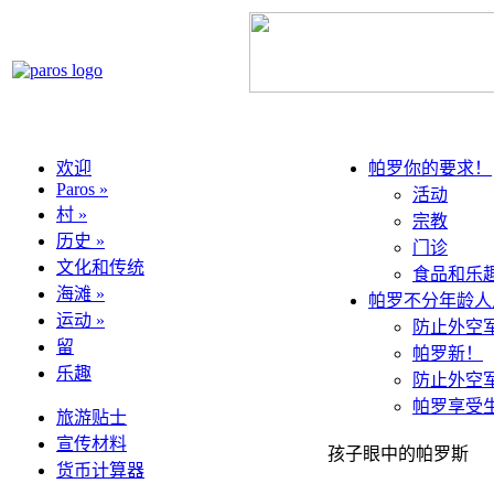
欢迎
帕罗你的要求！
Paros »
活动
村 »
宗教
历史 »
门诊
文化和传统
食品和乐
海滩 »
帕罗不分年龄人
运动 »
防止外空
留
帕罗新！
乐趣
防止外空
帕罗享受
旅游贴士
宣传材料
孩子眼中的帕罗斯
货币计算器