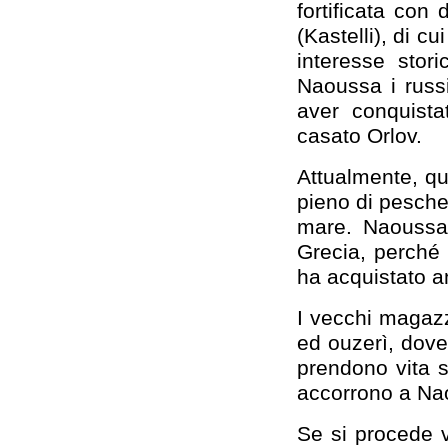
fortificata con
(Kastelli), di c
interesse stor
Naoussa i russi
aver conquista
casato Orlov.
Attualmente, qu
pieno di pescher
mare. Naoussa 
Grecia, perché 
ha acquistato 
I vecchi magazzi
ed ouzerì, dove 
prendono vita so
accorrono a Naou
Se si procede ve