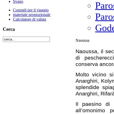
Svago
Paro
Consigli per il viaggio
Paro
materiale promozionale
Calcolatore di valuta
Gode
Cerca
Naoussa
Naoussa, il sec
di pescherecc
conserva ancora
Molto vicino s
Anarghiri, Koly
splendide spiag
Anarghiri, Rifa
Il paesino di
all’omonimo p