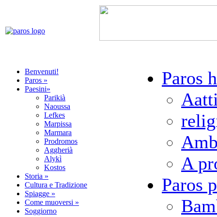
Benvenuti!
Paros h
Paros »
Paesini»
Aatt
Parikià
Naoussa
relig
Lefkes
Marpissa
Marmara
Ambu
Prodromos
Aggherià
A pr
Alykì
Kostos
Storia »
Paros p
Cultura e Tradizione
Spiagge »
Bamb
Come muoversi »
Soggiorno