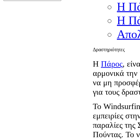
Η Πά
Η Πά
Απολ
Δραστηριότητες
Η
Πάρος
, είν
αρμονικά την 
να μη προσφέρ
για τους δρασ
Το Windsurfin
εμπειρίες στη
παραλίες της 
Πούντας. Το ν