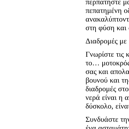
περπατήστε μ
πεπατημένη οδ
ανακαλύπτοντ
στη φύση και 
Διαδρομές με 
Γνωρίστε τις 
το… μοτοκρός 
σας και απολα
βουνού και τη
διαδρομές στο
νερά είναι η 
δύσκολο, είνα
Συνδυάστε την
ένα ασταμάτητ