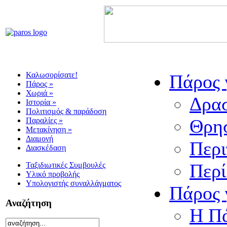
Καλωσορίσατε!
Πάρος γ
Πάρος »
Χωριά »
Δρασ
Ιστορία »
Πολιτισμός & παράδοση
Θρησ
Παραλίες »
Μετακίνηση »
Διαμονή
Περι
Διασκέδαση
Περί
Ταξιδιωτικές Συμβουλές
Υλικό προβολής
Υπολογιστής συναλλάγματος
Πάρος γ
Αναζήτηση
Η Πά